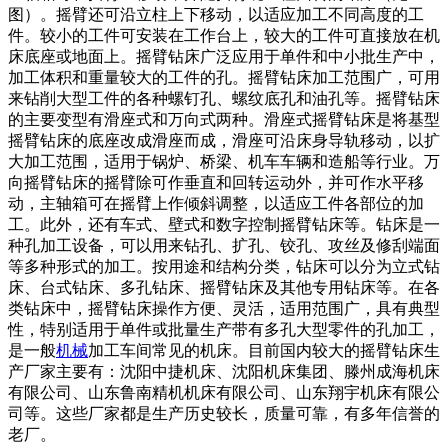
图）。摇臂还可沿立柱上下移动，以适应加工不同高度的工
件。较小的工件可安装在工作台上，较大的工件可直接放在机
床底座或地面上。摇臂钻床广泛应用于单件和中小批生产中，
加工体积和重量较大的工件的孔。摇臂钻床加工范围广，可用
来钻削大型工件的各种螺钉孔、螺纹底孔和油孔等。摇臂钻床
的主要变型有滑座式和万向式两种。滑座式摇臂钻床是将基型
摇臂钻床的底座改成滑座而成，滑座可沿床身导轨移动，以扩
大加工范围，适用于锅炉、桥梁、机车车辆和造船等行业。万
向摇臂钻床的摇臂除可作垂直和回转运动外，并可作水平移
动，主轴箱可在摇臂上作倾斜调整，以适应工件各部位的加
工。此外，还有车式、壁式和数字控制摇臂钻床等。钻床是一
种孔加工设备，可以用来钻孔、扩孔、铰孔、攻丝及修刮端面
等多种形式的加工。按用途和结构分类，钻床可以分为立式钻
床、台式钻床、多孔钻床、摇臂钻床及其他专用钻床等。在各
类钻床中，摇臂钻床操作方便、灵活，适用范围广，具有典型
性，特别适用于单件或批量生产带有多孔大型零件的孔加工，
是一般
机械
加工车间常见的机床。目前国内较大的摇臂钻床生
产厂家主要有：沈阳中捷机床、沈阳机床集团、滕州成海机床
有限公司、山东鲁南精机机床有限公司、山东翔宇机床有限公
司等。这些厂家都是生产历史较长，质量可靠，有多年信誉的
老厂。