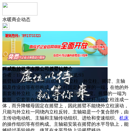
水暖商企动态
科威数控机床有限公司摇臂钻简介
作者：17085621891 2019-01-10 浏览:
93
摇臂钻简介 摇臂钻床由底座、内立柱、外立柱、摇臂、主轴
箱及作业台等有些构成。内立柱固定在底座的一端，在他的外
面套有外立柱，外立柱可绕内立柱反转360度。摇臂的一端为
套筒，它套装在外立柱做上下移动。因为丝杆与外立柱连成一
体，而升降螺母固定在摇臂上，因此摇臂不能绕外立柱滚动，
只能与外立柱一同绕内立柱反转。主轴箱是一个复合部件，由
主传动电动机、主轴和主轴传动组织、进给和变速组织、
机床
的操作组织等有些构成。主轴箱安装在摇臂的水平导轨上，能
够经过手轮操作，使其在水平导轨上沿摇臂移动。