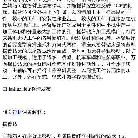
主轴箱可在摇臂上摆布移动，并随摇臂绕立柱反转±180º的钻
床。摇臂还可沿外柱上下升降，以习惯加工不一样高度的工
件。较小的工件可安装在作业台上，较大的工件可直接放在机
床底座或地面上。摇臂钻床广泛应用于单件和中小批生产中，
加工体积和分量较大的工件的孔。摇臂钻床加工规模广，可用
来钻削大型工件的各种螺钉孔、螺纹底孔和油孔等。摇臂钻床
的首要变型有滑座式和万向式两种。滑座式摇臂钻床是将基型
摇臂钻床的底座改成滑座而成，滑座可沿床身导轨移动，以扩
展加工规模，适用于锅炉、桥梁、机车车辆和造船等职业。万
向摇臂钻床的摇臂除可作笔直和反转运动外，并可作水平移
动，主轴箱可在摇臂上作歪斜调整，以习惯工件各部位的加
工。此外，还有车式、壁式和数字控制摇臂钻。
由jinshuzhidu/整理发布
相关
建材
词条解释：
摇臂钻
主轴箱可在摇臂上移动，并随摇臂绕立柱回转的钻床（见